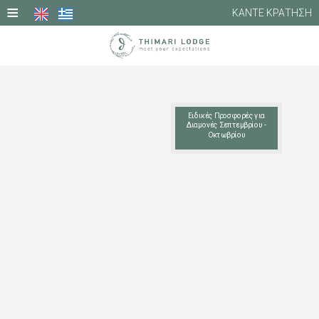
≡
ΚΑΝΤΕ ΚΡΑΤΗΣΗ
ΑΡΧΙΚΗ
ΦΩΤΟΓΡΑΦΙΕΣ
Ειδικές Προσφορές για
Διαμονές Σεπτεμβρίου -
Οκτωβρίου
ΔΙΑΜΟΝΗ
ΥΠΗΡΕΣΙΕΣ
ΤΟΠΟΘΕΣΙΑ
ΠΡΟΣΦΟΡΈΣ
ΚΡΙΤΙΚΈΣ
ΕΠΙΚΟΙΝΩΝΙΑ