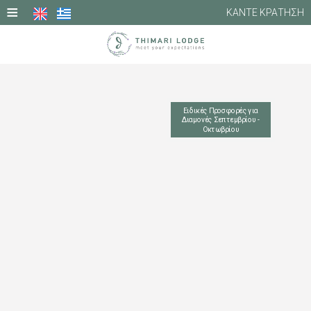
≡
ΚΑΝΤΕ ΚΡΑΤΗΣΗ
ΑΡΧΙΚΗ
ΦΩΤΟΓΡΑΦΙΕΣ
Ειδικές Προσφορές για
Διαμονές Σεπτεμβρίου -
Οκτωβρίου
ΔΙΑΜΟΝΗ
ΥΠΗΡΕΣΙΕΣ
ΤΟΠΟΘΕΣΙΑ
ΠΡΟΣΦΟΡΈΣ
ΚΡΙΤΙΚΈΣ
ΕΠΙΚΟΙΝΩΝΙΑ