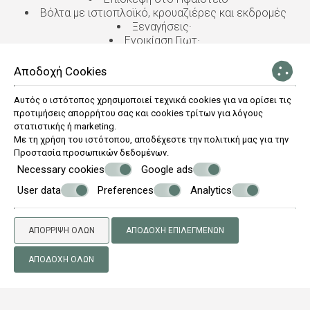
Βόλτα με ιστιοπλοϊκό, κρουαζιέρες και εκδρομές
Ξεναγήσεις·
Ενοικίαση Γιωτ·
Scuba diving & snorkeling·
Γευσιγνωσία οίνου
Αποδοχή Cookies
Γύρος του νησιού με ελικόπτερο
Ιππασία
Αυτός ο ιστότοπος χρησιμοποιεί τεχνικά cookies για να ορίσει τις
Πεζοπορία
προτιμήσεις απορρήτου σας και cookies τρίτων για λόγους
στατιστικής ή marketing.
Με τη χρήση του ιστότοπου, αποδέχεστε την πολιτική μας για την
Προστασία προσωπικών δεδομένων
.
Necessary cookies
Google ads
User data
Preferences
Analytics
Κάντε κράτηση
ΑΠΌΡΡΙΨΗ ΌΛΩΝ
ΑΠΟΔΟΧΉ ΕΠΙΛΕΓΜΈΝΩΝ
ΖΗΤΗΣΗ
ΑΠΟΔΟΧΉ ΌΛΩΝ
ΚΑΝΤΕ ΚΡΑΤΗΣΗ