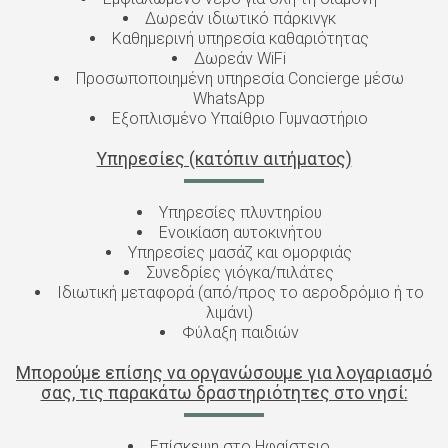
Δωρεάν ιδιωτικό πάρκινγκ
Καθημερινή υπηρεσία καθαριότητας
Δωρεάν WiFi
Προσωποποιημένη υπηρεσία Concierge μέσω
WhatsApp
Εξοπλισμένο Υπαίθριο Γυμναστήριο
Υπηρεσίες (κατόπιν αιτήματος)
Υπηρεσίες πλυντηρίου
Ενοικίαση αυτοκινήτου
Υπηρεσίες μασάζ και ομορφιάς
Συνεδρίες γιόγκα/πιλάτες
Ιδιωτική μεταφορά (από/προς το αεροδρόμιο ή το
λιμάνι)
Φύλαξη παιδιών
Μπορούμε επίσης να οργανώσουμε για λογαριασμό
σας, τις παρακάτω δραστηριότητες στο νησί:
Επίσκεψη στο Ηφαίστειο