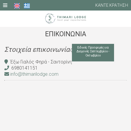
≡
ΚΑΝΤΕ ΚΡΑΤΗΣΗ
ΑΡΧΙΚΗ
ΕΠΙΚΟΙΝΩΝΙΑ
ΦΩΤΟΓΡΑΦΙΕΣ
Στοιχεία επικοινωνίας
Ειδικές Προσφορές για
Διαμονές Σεπτεμβρίου -
Οκτωβρίου
ΔΙΑΜΟΝΗ
Έξω Γιαλός Φηρά - Σαντορίνη
6980141151
ΥΠΗΡΕΣΙΕΣ
info@thimarilodge.com
ΤΟΠΟΘΕΣΙΑ
ΠΡΟΣΦΟΡΈΣ
ΚΡΙΤΙΚΈΣ
ΕΠΙΚΟΙΝΩΝΙΑ